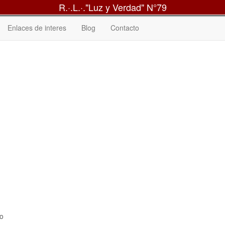
R.·.L.·."Luz y Verdad" N°79
Enlaces de interes
Blog
Contacto
lo